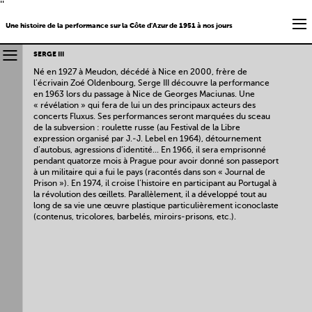
''
Une histoire de la performance sur la Côte d'Azur de 1951 à nos jours
SERGE III
Né en 1927 à Meudon, décédé à Nice en 2000, frère de
l’écrivain Zoé Oldenbourg, Serge III découvre la performance
en 1963 lors du passage à Nice de Georges Maciunas. Une
« révélation » qui fera de lui un des principaux acteurs des
concerts Fluxus. Ses performances seront marquées du sceau
de la subversion : roulette russe (au Festival de la Libre
expression organisé par J.-J. Lebel en 1964), détournement
d’autobus, agressions d’identité... En 1966, il sera emprisonné
pendant quatorze mois à Prague pour avoir donné son passeport
à un militaire qui a fui le pays (racontés dans son « Journal de
Prison »). En 1974, il croise l’histoire en participant au Portugal à
la révolution des œillets. Parallèlement, il a développé tout au
long de sa vie une œuvre plastique particulièrement iconoclaste
(contenus, tricolores, barbelés, miroirs-prisons, etc.).