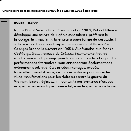
''
Une histoire de la performance sur la Côte d'Azur de 1951 à nos jours
ROBERT FILLIOU
Né en 1926 à Sauve dans le Gard (mort en 1987), Robert Filliou a
développé une œuvre de « génie sans talent » préférant le
bricolage, le « mal fait », la lenteur à toute forme de certitude. Il
se lie aux poètes de son temps et au mouvement Fluxus. Avec
Georges Brecht ils ouvrent en 1965 à Villefranche-sur-Mer
La
Cédille qui Sourit
, espace de
Création Permanente
, lieu de
rendez-vous et de passage pour les amis. « Sous la rubrique des
performances alternatives, nous annoncerons également des
évènements tels que fêtes privées, mariages, procès,
funérailles, travail d’usine, circuits en autocar pour visiter les
villes, manifestations pour les Noirs ou contre la guerre du
Vietnam, bistrot, églises... ». Pour lui, la performance n’est pas
un spectacle revendiqué comme tel, mais le spectacle de la vie.