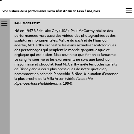
''
Une histoire de la performance sur la Côte d'Azur de 1951 à nos jours
PAUL MCCARTHY
Né en 1947 à Salt Lake City (USA), Paul McCarthy réalise des
performances mais aussi des vidéos, des photographies et des
sculptures monumentales. Maître du
trash
et de l’humour
acerbe, McCarthy orchestre les élans sexuels et scatologiques
des personnages qui peuplent le monde gargantuesque et
orgiaque qui est le sien. Mais tout n’est que fiction et fantasme.
Le sang, le sperme et les excréments ne sont que ketchup,
mayonnaise et chocolat. Paul McCarthy mêle les codes surfaits
de Disneyland à ceux plus prosaïques de notre quotidien,
notamment en habit de Pinocchio, à Nice, à la station d’essence
la plus proche de la Villa Arson (vidéo
Pinocchio
PipenoseHouseholddilemma
, 1994).