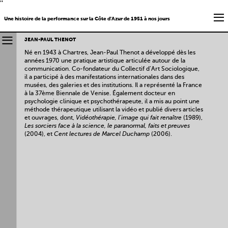
''
Une histoire de la performance sur la Côte d'Azur de 1951 à nos jours
JEAN-PAUL THENOT
Né en 1943 à Chartres, Jean-Paul Thenot a développé dès les
années 1970 une pratique artistique articulée autour de la
communication. Co-fondateur du Collectif d’Art Sociologique,
il a participé à des manifestations internationales dans des
musées, des galeries et des institutions. Il a représenté la France
à la 37ème Biennale de Venise. Également docteur en
psychologie clinique et psychothérapeute, il a mis au point une
méthode thérapeutique utilisant la vidéo et publié divers articles
et ouvrages, dont,
Vidéothérapie, l’image qui fait renaître
(1989),
Les sorciers face à la science, le paranormal, faits et preuves
(2004), et
Cent lectures de Marcel Duchamp
(2006).