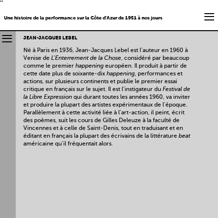
''
Une histoire de la performance sur la Côte d'Azur de 1951 à nos jours
JEAN-JACQUES LEBEL
Né à Paris en 1936, Jean-Jacques Lebel est l’auteur en 1960 à
Venise de
L’Enterrement de la Chose
, considéré par beaucoup
comme le premier
happening
européen. Il produit à partir de
cette date plus de soixante-dix
happening
, performances et
actions, sur plusieurs continents et publie le premier essai
critique en français sur le sujet. Il est l’instigateur du
Festival de
la Libre Expression
qui durant toutes les années 1960, va inviter
et produire la plupart des artistes expérimentaux de l’époque.
Parallèlement à cette activité liée à l’art-action, il peint, écrit
des poèmes, suit les cours de Gilles Deleuze à la faculté de
Vincennes et à celle de Saint-Denis, tout en traduisant et en
éditant en français la plupart des écrivains de la littérature
beat
américaine qu’il fréquentait alors.