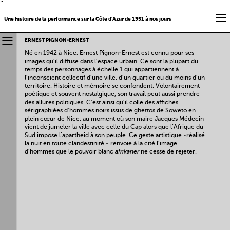
''
Une histoire de la performance sur la Côte d'Azur de 1951 à nos jours
ERNEST PIGNON-ERNEST
Né en 1942 à Nice, Ernest Pignon-Ernest est connu pour ses
images qu’il diffuse dans l’espace urbain. Ce sont la plupart du
temps des personnages à échelle 1 qui appartiennent à
l’inconscient collectif d’une ville, d’un quartier ou du moins d’un
territoire. Histoire et mémoire se confondent. Volontairement
poétique et souvent nostalgique, son travail peut aussi prendre
des allures politiques. C’est ainsi qu’il colle des affiches
sérigraphiées d’hommes noirs issus de ghettos de Soweto en
plein cœur de Nice, au moment où son maire Jacques Médecin
vient de jumeler la ville avec celle du Cap alors que l’Afrique du
Sud impose l’apartheid à son peuple. Ce geste artistique -réalisé
la nuit en toute clandestinité - renvoie à la cité l’image
d’hommes que le pouvoir blanc
afrikaner
ne cesse de rejeter.