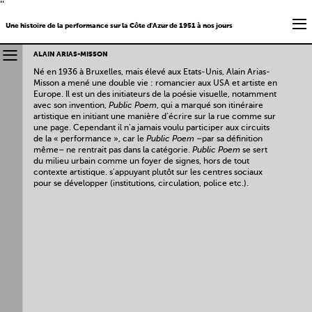
''
Une histoire de la performance sur la Côte d'Azur de 1951 à nos jours
ALAIN ARIAS-MISSON
Né en 1936 à Bruxelles, mais élevé aux Etats-Unis, Alain Arias-
Misson a mené une double vie : romancier aux USA et artiste en
Europe. Il est un des initiateurs de la poésie visuelle, notamment
avec son invention,
Public Poem
, qui a marqué son itinéraire
artistique en initiant une manière d’écrire sur la rue comme sur
une page. Cependant il n’a jamais voulu participer aux circuits
de la « performance », car le
Public Poem
–par sa définition
même– ne rentrait pas dans la catégorie.
Public Poem
se sert
du milieu urbain comme un foyer de signes, hors de tout
contexte artistique. s’appuyant plutôt sur les centres sociaux
pour se développer (institutions, circulation, police etc.).