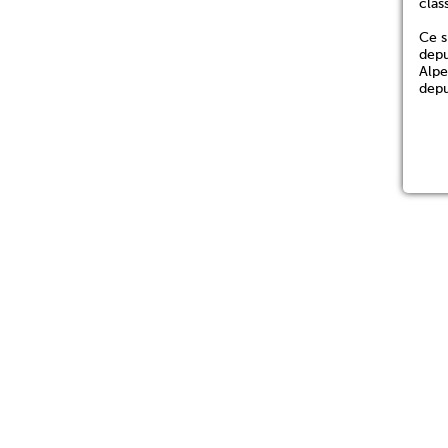
clas
Ce s
depu
Alpe
depu