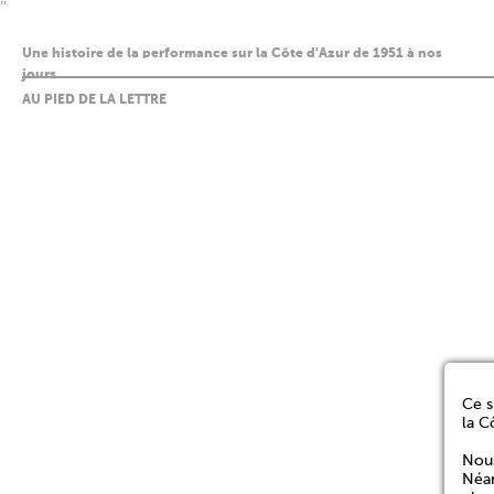
''
Une histoire de la performance sur la Côte d'Azur de 1951 à nos
jours
AU PIED DE LA LETTRE
Ce s
la C
Nous
Néan