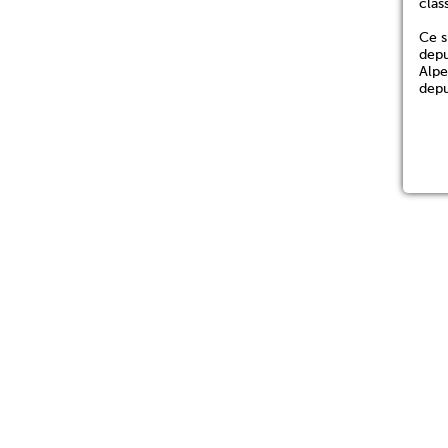
clas
Ce s
depu
Alpe
depu