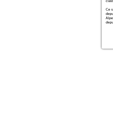
clas
Ce s
depu
Alpe
depu