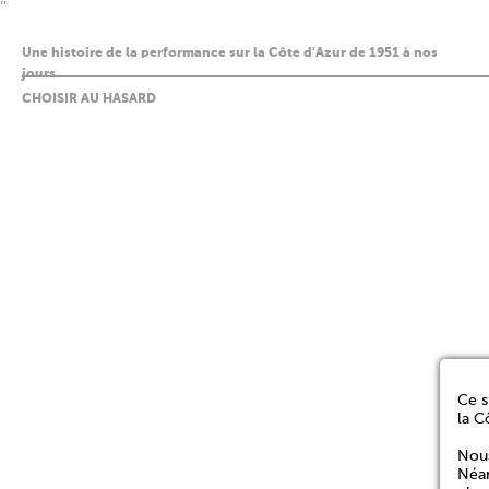
''
Une histoire de la performance sur la Côte d'Azur de 1951 à nos
jours
CHOISIR AU HASARD
Ce s
la C
Nous
Néan