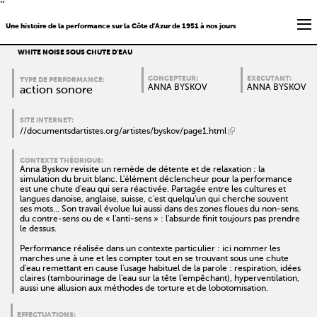
''
Une histoire de la performance sur la Côte d'Azur de 1951 à nos jours
WHITE NOISE SOUS CHUTE D'EAU
CONCEPTEUR:
EXECUTANT:
TYPE DE PERFORMANCE:
ANNA BYSKOV
ANNA BYSKOV
action sonore
SITE INTERNET:
//documentsdartistes.org/artistes/byskov/page1.html
CONTEXTE THÉORIQUE:
Anna Byskov revisite un remède de détente et de relaxation : la
simulation du bruit blanc. L'élément déclencheur pour la performance
est une chute d'eau qui sera réactivée. Partagée entre les cultures et
langues danoise, anglaise, suisse, c'est quelqu'un qui cherche souvent
ses mots... Son travail évolue lui aussi dans des zones floues du non-sens,
du contre-sens ou de « l'anti-sens » : l'absurde finit toujours pas prendre
le dessus.
Performance réalisée dans un contexte particulier : ici nommer les
marches une à une et les compter tout en se trouvant sous une chute
d'eau remettant en cause l'usage habituel de la parole : respiration, idées
claires (tambourinage de l'eau sur la tête l'empêchant), hyperventilation,
aussi une allusion aux méthodes de torture et de lobotomisation.
EFFECTUATIONS: