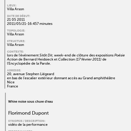
LIEUX:
Villa Arson
DATE DE DÉBUT:
21 05 2011
2011/05/21-16:457 minutes
TOPOLOGIE:
Villa Arson
STRUCTURE:
Villa Arson
CONTEXTE:
lors de l'événement
Sitôt Dit
, week-end de clôture des expositions
Poésie
Action
de Bernard Heidsieck et
Collection (17 février 2011)
de
l'Encyclopédie de la Parole.
ADRESSE:
20, avenue Stephen Liégeard
en bas de l'escalier extérieur donnant accès au Grand amphithéâtre
Nice
France
White noise sous chute d'eau
Florimond Dupont
SYNOPSIS / DESCRIPTION:
vidéo de la performance