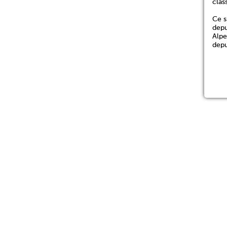
clas
Ce s
depu
Alpe
depu