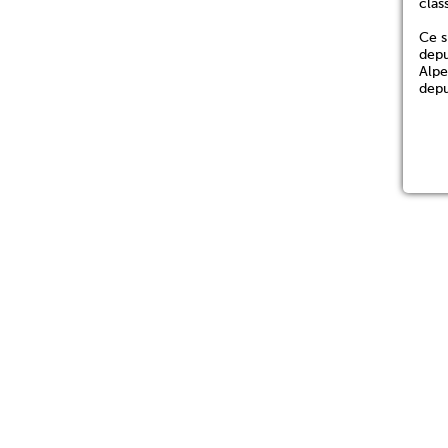
clas
Ce s
depu
Alpe
depu