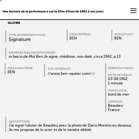
''
Une histoire de la performance sur la Côte d'Azur de 1951 à nos jours
OLIVIER
CONCEPTEUR:
EXECUTANT:
TYPE DE PERFORMANCE:
BEN
BEN
Signature
SOURCES BIBLIOGRAPHIQUES:
in fascicule
Moi Ben Je signe
, réédition, non daté, circa 1962, p.13
ORGANISATEUR:
EFFECTUATIONS:
SITE INTERNET:
BEN
//www.ben-vautier.com/
DATE DE DÉBUT:
03 08 1962
1 minute
TOPOLOGIE:
bord de mer
ADRESSE:
Beaulieu
France
DESCRIPTION:
J'ai signé l'olivier de Beaulieu avec la photo de Dario Moréno en dessous.
Je me propose de le scier et de le vendre débité.