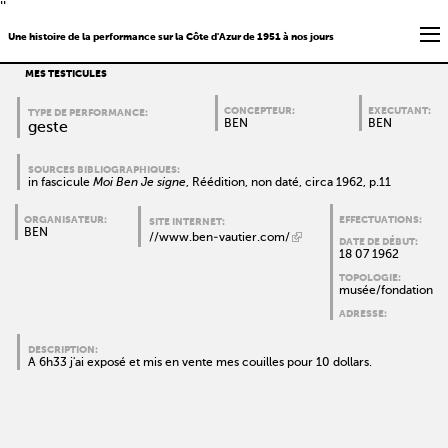
''
Une histoire de la performance sur la Côte d'Azur de 1951 à nos jours
MES TESTICULES
CONCEPTEUR:
EXECUTANT:
TYPE DE PERFORMANCE:
BEN
BEN
geste
SOURCES BIBLIOGRAPHIQUES:
in fascicule
Moi Ben Je signe
, Réédition, non daté, circa 1962, p.11
ORGANISATEUR:
EFFECTUATIONS:
SITE INTERNET:
BEN
//www.ben-vautier.com/
DATE DE DÉBUT:
18 07 1962
TOPOLOGIE:
musée/fondation
ADRESSE:
DESCRIPTION:
A 6h33 j'ai exposé et mis en vente mes couilles pour 10 dollars.