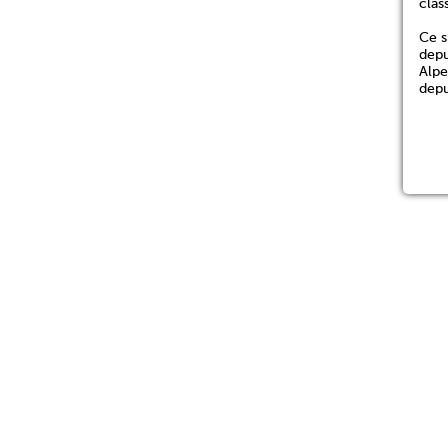
clas
Ce s
depu
Alpe
depu