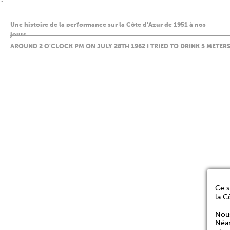
''
Une histoire de la performance sur la Côte d'Azur de 1951 à nos
jours
AROUND 2 O'CLOCK PM ON JULY 28TH 1962 I TRIED TO DRINK 5 METER
Ce s
la C
Nous
Néan