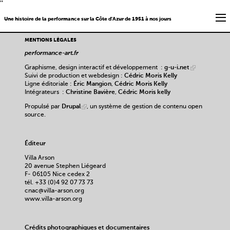
''
Une histoire de la performance sur la Côte d'Azur de 1951 à nos jours
MENTIONS LÉGALES
performance-art.fr
Graphisme, design interactif et développement :
g-u-i.net
Suivi de production et webdesign :
Cédric Moris Kelly
Ligne éditoriale :
Éric Mangion
,
Cédric Moris Kelly
Intégrateurs :
Christine Bavière
,
Cédric Moris kelly
Propulsé par
Drupal
, un système de gestion de contenu open
source.
Éditeur
Villa Arson
20 avenue Stephen Liégeard
F- 06105 Nice cedex 2
tél. +33 (0)4 92 07 73 73
cnac@villa-arson.org
www.villa-arson.org
Crédits photographiques et documentaires