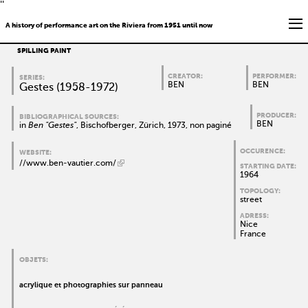
''
A history of performance art on the Riviera from 1951 until now
SPILLING PAINT
CREATOR:
PERFORMER:
SERIES:
BEN
BEN
Gestes (1958-1972)
PRODUCER:
BIBLIOGRAPHICAL SOURCES:
BEN
in
Ben "Gestes"
, Bischofberger, Zürich, 1973, non paginé
OCCURENCE:
WEBSITE:
//www.ben-vautier.com/
STARTING DATE:
1964
TOPOLOGY:
street
ADRESS:
Nice
France
OBJETS:
acrylique et photographies sur panneau