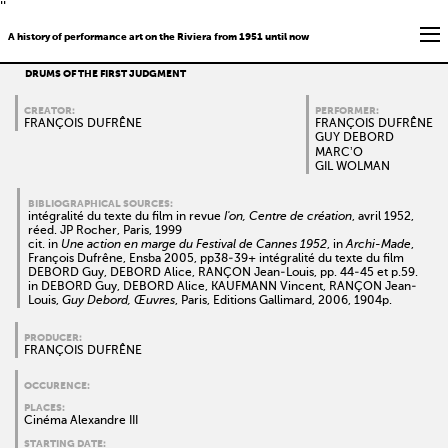
''
A history of performance art on the Riviera from 1951 until now
DRUMS OF THE FIRST JUDGMENT
CREATOR:
PERFORMER:
FRANÇOIS DUFRÊNE
FRANÇOIS DUFRÊNE
GUY DEBORD
MARCʼO
GIL WOLMAN
BIBLIOGRAPHICAL SOURCES:
intégralité du texte du film in revue
I'on, Centre de création
, avril 1952,
réed. JP Rocher, Paris, 1999
cit. in
Une action en marge du Festival de Cannes 1952
, in
Archi-Made
,
François Dufrêne, Ensba 2005, pp38-39+ intégralité du texte du film
DEBORD Guy, DEBORD Alice, RANÇON Jean-Louis, pp. 44-45 et p.59.
in DEBORD Guy, DEBORD Alice, KAUFMANN Vincent, RANÇON Jean-
Louis,
Guy Debord, Œuvres
, Paris, Editions Gallimard, 2006, 1904p.
PRODUCER:
FRANÇOIS DUFRÊNE
OCCURENCE:
PLACES:
Cinéma Alexandre III
STARTING DATE: