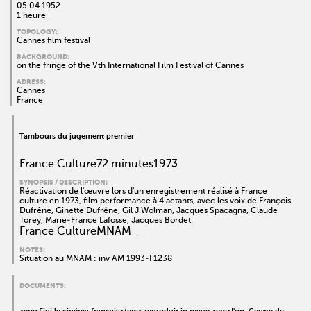
05 04 1952
1 heure
TOPOLOGY:
Cannes film festival
BACKGROUND:
on the fringe of the Vth International Film Festival of Cannes
ADRESS:
Cannes
France
Tambours du jugement premier
France Culture72 minutes1973
SYNOPSIS / DESCRIPTION:
Réactivation de l'œuvre lors d'un enregistrement réalisé à France
culture en 1973, film performance à 4 actants, avec les voix de François
Dufrêne, Ginette Dufrêne, Gil J.Wolman, Jacques Spacagna, Claude
Torey, Marie-France Lafosse, Jacques Bordet.
France CultureMNAM__
NOTES:
Situation au MNAM : inv AM 1993-F1238
DOCUMENTS: