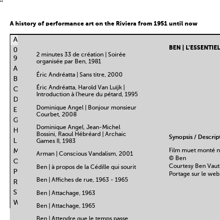
''
A history of performance art on the Riviera from 1951 until now
ALL
BEN | L'ESSENTI
0-
2 minutes 33 de création | Soirée
9
organisée par Ben, 1981
A
Éric Andréatta | Sans titre, 2000
B
Éric Andréatta, Harold Van Luïjk |
C
Introduction à l'heure du pétard, 1995
D
Dominique Angel | Bonjour monsieur
E
Courbet, 2008
G
Dominique Angel, Jean-Michel
H
Bossini, Raoul Hébréard | Archaic
Synopsis / Descrip
L
Games II, 1983
M
Film muet monté nu
Arman | Conscious Vandalism, 2001
© Ben
O
Courtesy Ben Vauti
Ben | à propos de la Cédille qui sourit
P
Portage sur le web 
Ben | Affiches de rue, 1963 - 1965
R
S
Ben | Attachage, 1963
W
Ben | Attachage, 1965
Ben | Attendre que le temps passe,