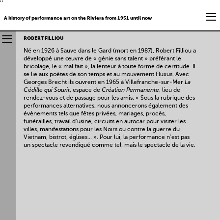
''
A history of performance art on the Riviera from 1951 until now
ROBERT FILLIOU
Né en 1926 à Sauve dans le Gard (mort en 1987), Robert Filliou a
développé une œuvre de « génie sans talent » préférant le
bricolage, le « mal fait », la lenteur à toute forme de certitude. Il
se lie aux poètes de son temps et au mouvement Fluxus. Avec
Georges Brecht ils ouvrent en 1965 à Villefranche-sur-Mer
La
Cédille qui Sourit
, espace de
Création Permanente
, lieu de
rendez-vous et de passage pour les amis. « Sous la rubrique des
performances alternatives, nous annoncerons également des
évènements tels que fêtes privées, mariages, procès,
funérailles, travail d’usine, circuits en autocar pour visiter les
villes, manifestations pour les Noirs ou contre la guerre du
Vietnam, bistrot, églises... ». Pour lui, la performance n’est pas
un spectacle revendiqué comme tel, mais le spectacle de la vie.