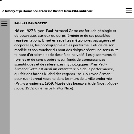
''
A history of performance art on the Riviera from 1951 until now
PAUL-ARMAND GETTE
Né en 1927 à Lyon, Paul-Armand Gette est féru de géologie et
de botanique, curieux du corps féminin et de ses possibles
représentations. Il met en relief les métaphores paysagères et
corporelles, les photographie et les performe. L’étude de son
modèle et son toucher du bout des doigts créent une sensualité
teintée d’érotisme et de désir à peine voilé. Les glissements de
formes et de sens s’opèrent sur fonds de connaissances
scientifiques et de références mythologiques. Mais Paul-
Armand Gette est aussi un enfant terrible de la performance,
qui fait des farces à l’abri des regards –seul ou avec Arman–
pour tuer l’ennui ressenti dans les murs de la ville endormie
(
Patins à roulettes
, 1959, Musée des beaux-arts de Nice ;
Pique-
nique,
1959, cinéma Le Rialto, Nice).