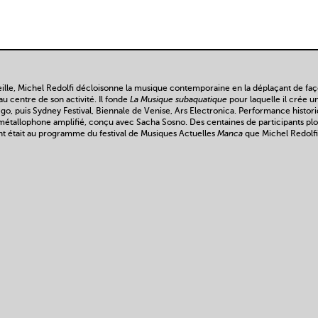
ille, Michel Redolfi décloisonne la musique contemporaine en la déplaçant de façon
u centre de son activité. Il fonde
La Musique subaquatique
pour laquelle il crée 
ego, puis Sydney Festival, Biennale de Venise, Ars Electronica. Performance histor
n métallophone amplifié, conçu avec Sacha Sosno. Des centaines de participants p
t était au programme du festival de Musiques Actuelles
Manca
que Michel Redolfi