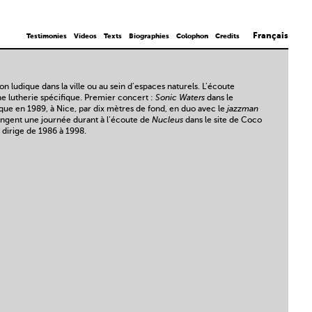
Français
Testimonies
Videos
Texts
Biographies
Colophon
Credits
 ludique dans la ville ou au sein d’espaces naturels. L’écoute
une lutherie spécifique. Premier concert :
Sonic Waters
dans le
ique en 1989, à Nice, par dix mètres de fond, en duo avec le
jazzman
longent une journée durant à l’écoute de
Nucleus
dans le site de Coco
 dirige de 1986 à 1998.