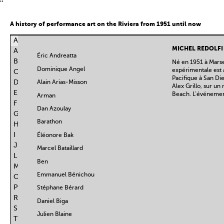
''
A history of performance art on the Riviera from 1951 until now
ALL
MICHEL REDOLFI
A
Éric Andreatta
B
Né en 1951 à Marse
Dominique Angel
expérimentale est a
C
Pacifique à San Di
D
Alain Arias-Misson
Alex Grillo, sur u
E
Beach. L’événemen
Arman
F
Dan Azoulay
G
Barathon
H
I
Éléonore Bak
J
Marcel Bataillard
L
Ben
M
Emmanuel Bénichou
O
P
Stéphane Bérard
R
Daniel Biga
S
Julien Blaine
T