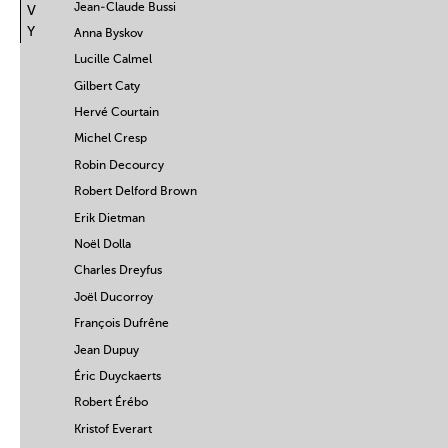
Jean-Claude Bussi
V
Y
Anna Byskov
Lucille Calmel
Gilbert Caty
Hervé Courtain
Michel Cresp
Robin Decourcy
Robert Delford Brown
Erik Dietman
Noël Dolla
Charles Dreyfus
Joël Ducorroy
François Dufrêne
Jean Dupuy
Éric Duyckaerts
Robert Érébo
Kristof Everart