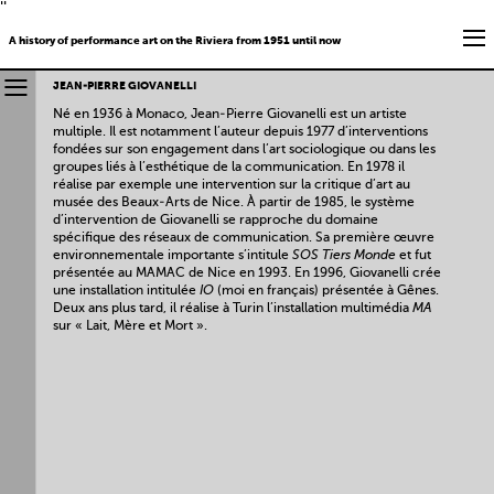
''
A history of performance art on the Riviera from 1951 until now
JEAN-PIERRE GIOVANELLI
Né en 1936 à Monaco, Jean-Pierre Giovanelli est un artiste
multiple. Il est notamment l’auteur depuis 1977 d’interventions
fondées sur son engagement dans l’art sociologique ou dans les
groupes liés à l’esthétique de la communication. En 1978 il
réalise par exemple une intervention sur la critique d’art au
musée des Beaux-Arts de Nice. À partir de 1985, le système
d’intervention de Giovanelli se rapproche du domaine
spécifique des réseaux de communication. Sa première œuvre
environnementale importante s’intitule
SOS Tiers Monde
et fut
présentée au MAMAC de Nice en 1993. En 1996, Giovanelli crée
une installation intitulée
IO
(moi en français) présentée à Gênes.
Deux ans plus tard, il réalise à Turin l’installation multimédia
MA
sur « Lait, Mère et Mort ».