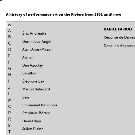
''
A history of performance art on the Riviera from 1951 until now
ALL
DANIEL FARIOLI
A
Éric Andreatta
B
Réponse de Daniel F
Dominique Angel
C
Donc, en diagonale
D
Alain Arias-Misson
E
Arman
F
Dan Azoulay
G
Barathon
H
I
Éléonore Bak
J
Marcel Bataillard
L
Ben
M
Emmanuel Bénichou
O
P
Stéphane Bérard
R
Daniel Biga
S
Julien Blaine
T