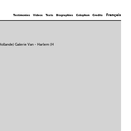
Français
Testimonies
Videos
Texts
Biographies
Colophon
Credits
Hollande) Galerie Van - Harlem (H