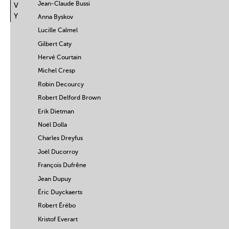
Jean-Claude Bussi
V
Y
Anna Byskov
Lucille Calmel
Gilbert Caty
Hervé Courtain
Michel Cresp
Robin Decourcy
Robert Delford Brown
Erik Dietman
Noël Dolla
Charles Dreyfus
Joël Ducorroy
François Dufrêne
Jean Dupuy
Éric Duyckaerts
Robert Érébo
Kristof Everart